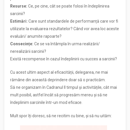
Resurse:
Ce, pe cine, cât se poate folosi în îndeplinirea
sarcinii?
Estimări:
Care sunt standardele de performanță care vor fi
utilizate la evaluarea rezultatelor? Când vor avea loc aceste
evaluări/ anumite rapoarte?
Consecințe:
Ce se va întâmpla în urma realizării/
nerealizării sarcinii?
Există recompense în cazul îndeplinirii cu succes a sarcinii?
Cu acest ultim aspect al eficacității, delegarea, ne mai
rămâne din această deprindere doar să o practicăm.
Să ne organizam în Cadranul II timpul și activitățile, cât mai
mult posibil, astfel încât să progresăm mereu și să ne
îndeplinim sarcinile într-un mod eficace.
Mult spor îți doresc, să ne recitim cu bine, și să nu uităm: