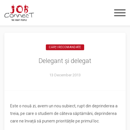
Despre noi
Sunt Candidat
Sunt Angajator
Job-uri
CĂRȚI RECOMANDATE
Blog
Delegant și delegat
Contact
13 December 2013
EN
DE
Login
Este o nouă zi, avem un nou subiect, rupt din deprinderea a
treia, pe care o studiem de câteva săptămâni, deprinderea
care ne învață să punem prioritățile pe primul loc.