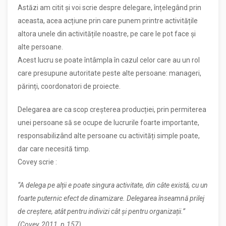
Astăzi am citit și voi scrie despre delegare, înțelegând prin
aceasta, acea acțiune prin care punem printre activitățile
altora unele din activitățile noastre, pe care le pot face și
alte persoane.
Acest lucru se poate întâmpla în cazul celor care au un rol
care presupune autoritate peste alte persoane: manageri,
părinți, coordonatori de proiecte.
Delegarea are ca scop creșterea producției, prin permiterea
unei persoane să se ocupe de lucrurile foarte importante,
responsabilizând alte persoane cu activități simple poate,
dar care necesită timp.
Covey scrie :
“A delega pe alții e poate singura activitate, din câte există, cu un
foarte puternic efect de dinamizare. Delegarea înseamnă prilej
de creștere, atât pentru indivizi cât și pentru organizații.”
(Covey, 2011, p.157)