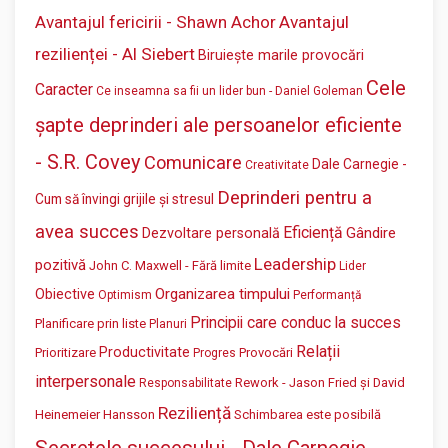
Avantajul fericirii - Shawn Achor
Avantajul
rezilienței - Al Siebert
Biruiește marile provocări
Cele
Caracter
Ce inseamna sa fii un lider bun - Daniel Goleman
șapte deprinderi ale persoanelor eficiente
- S.R. Covey
Comunicare
Dale Carnegie -
Creativitate
Deprinderi pentru a
Cum să învingi grijile și stresul
avea succes
Eficiență
Gândire
Dezvoltare personală
Leadership
pozitivă
John C. Maxwell - Fără limite
Lider
Organizarea timpului
Obiective
Optimism
Performanță
Principii care conduc la succes
Planificare prin liste
Planuri
Relații
Productivitate
Prioritizare
Provocări
Progres
interpersonale
Rework - Jason Fried și David
Responsabilitate
Reziliență
Heinemeier Hansson
Schimbarea este posibilă