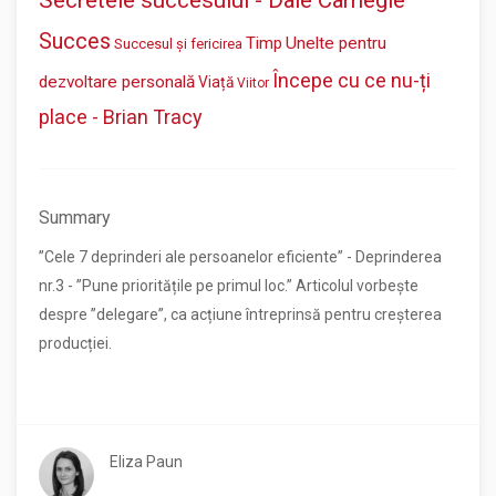
Secretele succesului - Dale Carnegie
Succes
Timp
Unelte pentru
Succesul și fericirea
Începe cu ce nu-ți
dezvoltare personală
Viață
Viitor
place - Brian Tracy
Summary
”Cele 7 deprinderi ale persoanelor eficiente” - Deprinderea
nr.3 - ”Pune prioritățile pe primul loc.” Articolul vorbește
despre ”delegare”, ca acțiune întreprinsă pentru creșterea
producției.
Eliza Paun