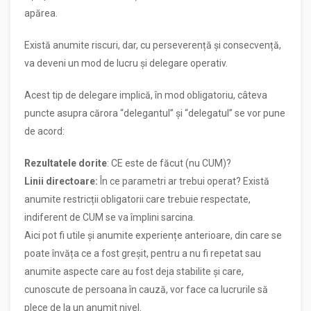
apărea.
Există anumite riscuri, dar, cu perseverență și consecvență,
va deveni un mod de lucru și delegare operativ.
Acest tip de delegare implică, în mod obligatoriu, câteva
puncte asupra cărora “delegantul” și “delegatul” se vor pune
de acord:
Rezultatele dorite
: CE este de făcut (nu CUM)?
Linii directoare:
În ce parametri ar trebui operat? Există
anumite restricții obligatorii care trebuie respectate,
indiferent de CUM se va împlini sarcina.
Aici pot fi utile și anumite experiențe anterioare, din care se
poate învăța ce a fost greșit, pentru a nu fi repetat sau
anumite aspecte care au fost deja stabilite și care,
cunoscute de persoana în cauză, vor face ca lucrurile să
plece de la un anumit nivel.