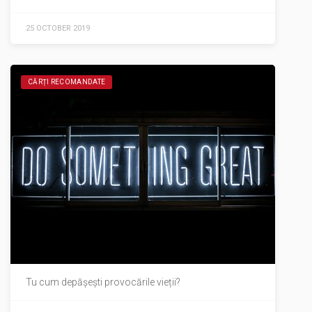
25 OCTOBER 2019
CĂRȚI RECOMANDATE
Tu cum depășești provocările vieții?