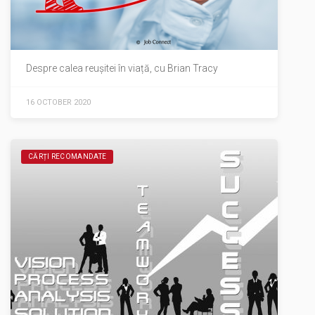
Despre calea reușitei în viață, cu Brian Tracy
16 OCTOBER 2020
CĂRȚI RECOMANDATE