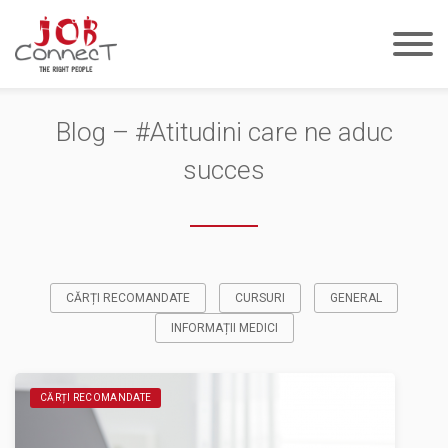
Despre noi
Sunt Candidat
Sunt Angajator
Blog – #Atitudini care ne aduc
Job-uri
succes
Blog
Contact
EN
DE
CĂRȚI RECOMANDATE
CURSURI
GENERAL
Login
INFORMAȚII MEDICI
CĂRȚI RECOMANDATE